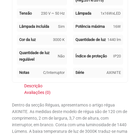
(Reg.2019/2015)
Tensão
230 V ~ 50 Hz
Lâmpada
1x16WxLED
Lâmpada incluída
Sim
Potência máxima
16W
Cor da luz
3000 K
Quantidade de luz
1440 lm
Quantidade de luz
Não
Índice de proteção
IP20
regulável
Notas
C/Interruptor
Série
AXINITE
Descrição
Avaliações (0)
Dentro da secção Réguas, apresentamos o artigo régua
AXINITE. As medidas deste modelo de régua são de 120 cm de
comprimento, 2 cm de largura, 3,7 cm de altura, com
interruptor, em branco. Conta com uma luminosidade de 1440
Lúmens. A baixa temperatura de luz de 3000K traduz-se numa