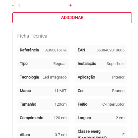
Quantidade
-
+
de
Régua
ADICIONAR
AXINITE
120cm
Ficha Técnica
com
interruptor
16W
Referência
A065816I1A
EAN
5608409010665
LED
1440lm
Tipo
Réguas
Instalação
Superfície
3000K
Branco
Tecnologia
Led Integrado
Aplicação
Interior
Marca
LUMIT
Cor
Branco
Tamanho
120cm
Feitio
C/Interruptor
Comprimento
120 cm
Largura
2 cm
Classe energ.
Altura
3.7 cm
F