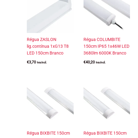
Régua ZASLON
Régua COLUMBITE
lig.contínua 1xG13 T8
150cm IP65 1x46W LED
LED 150cm Branco
3680lm 6000K Branco
€
3,70
€
40,20
iva incl.
iva incl.
Régua BIXBITE 150cm
Régua BIXBITE 150cm