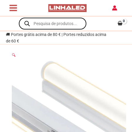
Skip
com
to
interruptor
content
Products
16W
search
LED
1440lm
🚚 Portes grátis acima de 80 € | Portes reduzidos acima
3000K
de 60 €
Branco
🔍