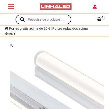
Skip
com
to
interruptor
content
Products
16W
search
LED
1440lm
🚚 Portes grátis acima de 80 € | Portes reduzidos acima
4000K
de 60 €
Branco
🔍