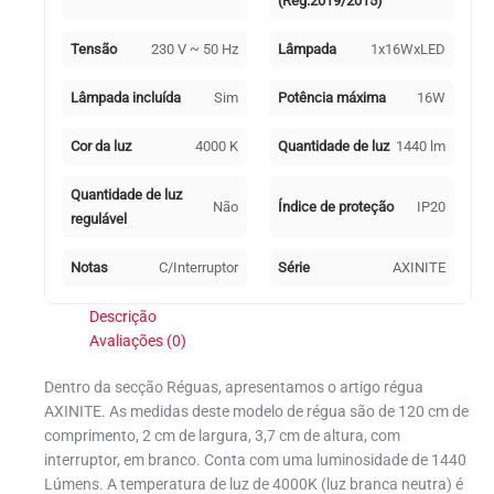
(Reg.2019/2015)
Tensão
230 V ~ 50 Hz
Lâmpada
1x16WxLED
Lâmpada incluída
Sim
Potência máxima
16W
Cor da luz
4000 K
Quantidade de luz
1440 lm
Quantidade de luz
Não
Índice de proteção
IP20
regulável
Notas
C/Interruptor
Série
AXINITE
Descrição
Avaliações (0)
Dentro da secção Réguas, apresentamos o artigo régua
AXINITE. As medidas deste modelo de régua são de 120 cm de
comprimento, 2 cm de largura, 3,7 cm de altura, com
interruptor, em branco. Conta com uma luminosidade de 1440
Lúmens. A temperatura de luz de 4000K (luz branca neutra) é