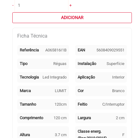
Quantidade
-
+
de
Régua
ADICIONAR
AXINITE
120cm
Ficha Técnica
com
interruptor
16W
Referência
A065816I1B
EAN
5608409029551
LED
1440lm
Tipo
Réguas
Instalação
Superfície
4000K
Branco
Tecnologia
Led Integrado
Aplicação
Interior
Marca
LUMIT
Cor
Branco
Tamanho
120cm
Feitio
C/Interruptor
Comprimento
120 cm
Largura
2 cm
Classe energ.
Altura
3.7 cm
F