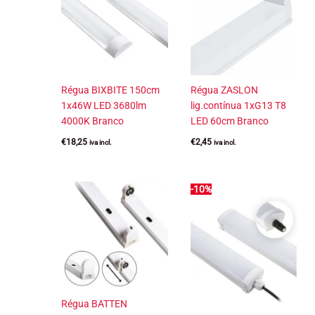
Régua BIXBITE 150cm
Régua ZASLON
1x46W LED 3680lm
lig.contínua 1xG13 T8
4000K Branco
LED 60cm Branco
€
18,25
€
2,45
iva incl.
iva incl.
-10%
Régua BATTEN