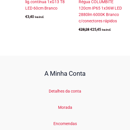
lig.contínua 1xG13 T8
Régua COLUMBITE
LED 60cm Branco
120cm IP65 1x36W LED
2880lm 6000K Branco
€
3,40
iva incl.
c/conectores rápidos
O
O
€
28,28
€
25,45
iva incl.
preço
preço
original
atual
era:
é:
€28,28.
€25,45.
A Minha Conta
Detalhes da conta
Morada
Encomendas