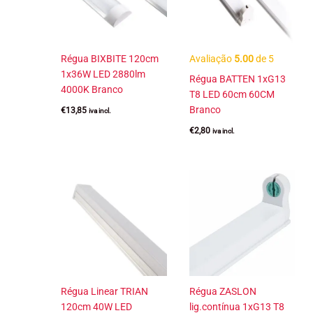
Régua BIXBITE 120cm
Avaliação
5.00
de 5
1x36W LED 2880lm
Régua BATTEN 1xG13
4000K Branco
T8 LED 60cm 60CM
Branco
€
13,85
iva incl.
€
2,80
iva incl.
Régua Linear TRIAN
Régua ZASLON
120cm 40W LED
lig.contínua 1xG13 T8