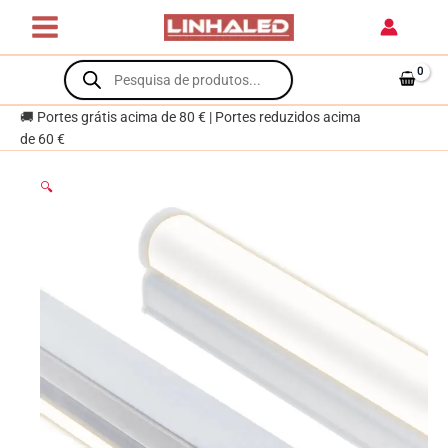
Skip
5W
to
LED
content
Products
450lm
search
4000K
Branco
🚚 Portes grátis acima de 80 € | Portes reduzidos acima
de 60 €
🔍