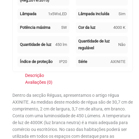
(Reg.2019/2015)
Lâmpada
1x5WxLED
Lâmpada incluída
Sim
Potência máxima
5W
Cor da luz
4000 K
Quantidade de luz
Quantidade de luz
450 lm
Não
regulável
Índice de proteção
IP20
Série
AXINITE
Descrição
Avaliações (0)
Dentro da secção Réguas, apresentamos o artigo régua
AXINITE. As medidas deste modelo de régua são de 30,7 cm de
comprimento, 2 cm de largura, 3,7 cm de altura, em branco.
Conta com uma luminosidade de 450 Lúmens. A temperatura
de luz de 4000K (luz branca neutra) é a mais adequada para
comércio ou escritórios. No caso das habitações poderá ser
utilizada em todos os espaços com destaque para as