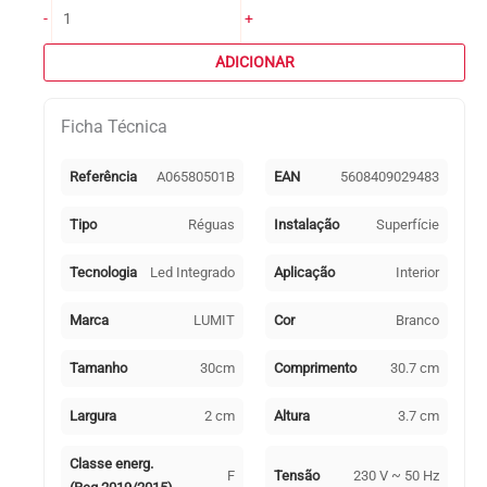
Quantidade
-
+
de
Régua
ADICIONAR
AXINITE
30cm
Ficha Técnica
5W
LED
450lm
Referência
A06580501B
EAN
5608409029483
4000K
Branco
Tipo
Réguas
Instalação
Superfície
Tecnologia
Led Integrado
Aplicação
Interior
Marca
LUMIT
Cor
Branco
Tamanho
30cm
Comprimento
30.7 cm
Largura
2 cm
Altura
3.7 cm
Classe energ.
F
Tensão
230 V ~ 50 Hz