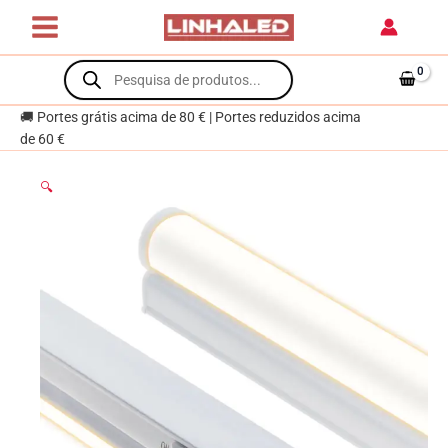
Skip
com
to
interruptor
content
Products
9W
search
LED
810lm
🚚 Portes grátis acima de 80 € | Portes reduzidos acima
3000K
de 60 €
Branco
🔍