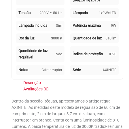
(Reg.2019/2015)
Tensão
230 V ~ 50 Hz
Lâmpada
1x9WxLED
Lâmpada incluída
Sim
Potência máxima
9W
Cor da luz
3000 K
Quantidade de luz
810 lm
Quantidade de luz
Não
Índice de proteção
IP20
regulável
Notas
C/Interruptor
Série
AXINITE
Descrição
Avaliações (0)
Dentro da secção Réguas, apresentamos o artigo régua
AXINITE. As medidas deste modelo de régua são de 60 cm de
comprimento, 2 cm de largura, 3,7 cm de altura, com
interruptor, em branco. Conta com uma luminosidade de 810
Lúmens. A baixa temperatura de luz de 3000K traduz-se numa