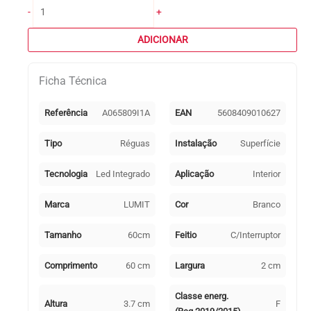
Quantidade
-
+
de
Régua
ADICIONAR
AXINITE
60cm
Ficha Técnica
com
interruptor
9W
Referência
A065809I1A
EAN
5608409010627
LED
810lm
Tipo
Réguas
Instalação
Superfície
3000K
Branco
Tecnologia
Led Integrado
Aplicação
Interior
Marca
LUMIT
Cor
Branco
Tamanho
60cm
Feitio
C/Interruptor
Comprimento
60 cm
Largura
2 cm
Classe energ.
Altura
3.7 cm
F