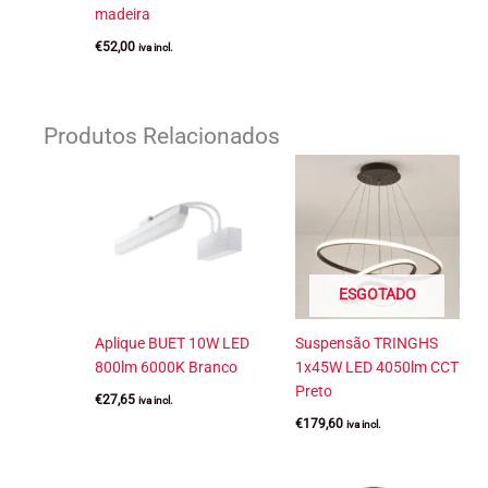
madeira
€
52,00
iva incl.
Produtos Relacionados
ESGOTADO
Aplique BUET 10W LED
Suspensão TRINGHS
800lm 6000K Branco
1x45W LED 4050lm CCT
Preto
€
27,65
iva incl.
€
179,60
iva incl.