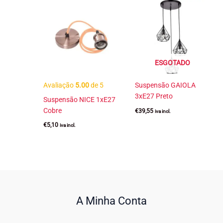
ESGOTADO
Avaliação
5.00
de 5
Suspensão GAIOLA
3xE27 Preto
Suspensão NICE 1xE27
Cobre
€
39,55
iva incl.
€
5,10
iva incl.
A Minha Conta