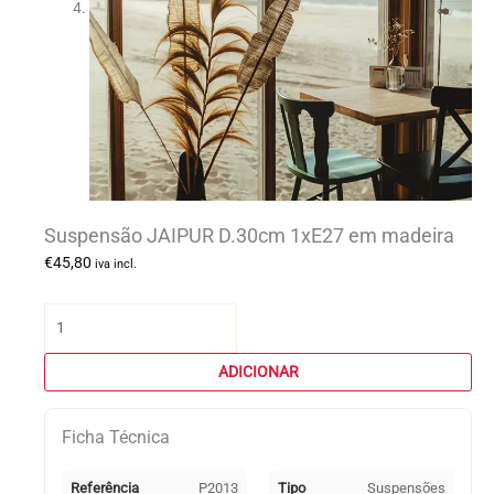
Suspensão JAIPUR D.30cm 1xE27 em madeira
€
45,80
iva incl.
Quantidade
de
Suspensão
ADICIONAR
JAIPUR
D.30cm
Ficha Técnica
1xE27
em
madeira
Referência
P2013
Tipo
Suspensões