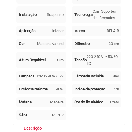
Com Suportes
Instalação
Suspenso
Tecnologia
de Lâmpadas
Aplicação
Interior
Marca
BELAIR
Cor
Madeira Natural
Diâmetro
30 cm
220-240 V ~ 50/60
Altura Regulável
Sim
Tensão
Hz
Lâmpada
1xMax.40WxE27
Lâmpada incluída
Não
Potência máxima
40W
Índice de proteção
IP20
Material
Madeira
Cor do fio elétrico
Preto
Série
JAIPUR
Descrição