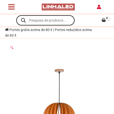
Skip
JAIPUR
to
D.30cm
content
Products
1xE27
search
em
madeira
🚚 Portes grátis acima de 80 € | Portes reduzidos acima
de 60 €
🔍