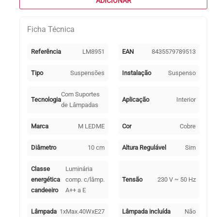
ADICIONAR
NICE
1xE27
Ficha Técnica
Cobre
Referência
LM8951
EAN
8435579789513
Tipo
Suspensões
Instalação
Suspenso
Com Suportes
Tecnologia
Aplicação
Interior
de Lâmpadas
Marca
M LEDME
Cor
Cobre
Diâmetro
10 cm
Altura Regulável
Sim
Classe
Luminária
energética
comp. c/lâmp.
Tensão
230 V ~ 50 Hz
candeeiro
A++ a E
Lâmpada
1xMax.40WxE27
Lâmpada incluída
Não