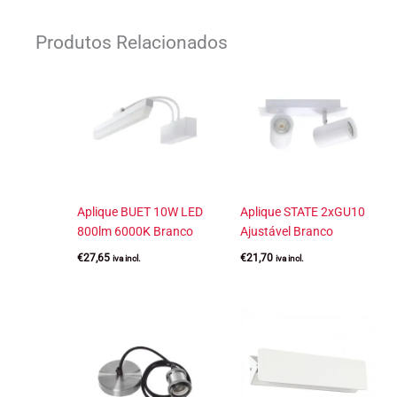
Produtos Relacionados
Aplique BUET 10W LED
Aplique STATE 2xGU10
800lm 6000K Branco
Ajustável Branco
€
27,65
€
21,70
iva incl.
iva incl.