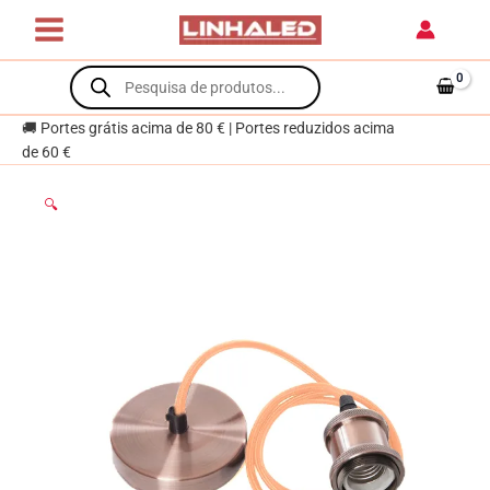
Skip
Cobre
to
content
Products
search
🚚 Portes grátis acima de 80 € | Portes reduzidos acima
de 60 €
🔍