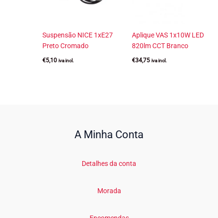
Suspensão NICE 1xE27
Aplique VAS 1x10W LED
Preto Cromado
820lm CCT Branco
€
5,10
€
34,75
iva incl.
iva incl.
A Minha Conta
Detalhes da conta
Morada