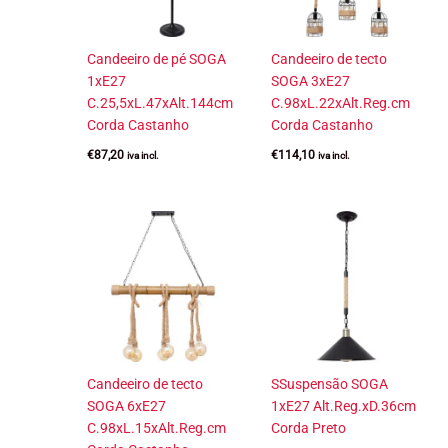
Candeeiro de pé SOGA
Candeeiro de tecto
1xE27
SOGA 3xE27
C.25,5xL.47xAlt.144cm
C.98xL.22xAlt.Reg.cm
Corda Castanho
Corda Castanho
€
87,20
€
114,10
iva incl.
iva incl.
Candeeiro de tecto
SSuspensão SOGA
SOGA 6xE27
1xE27 Alt.Reg.xD.36cm
C.98xL.15xAlt.Reg.cm
Corda Preto