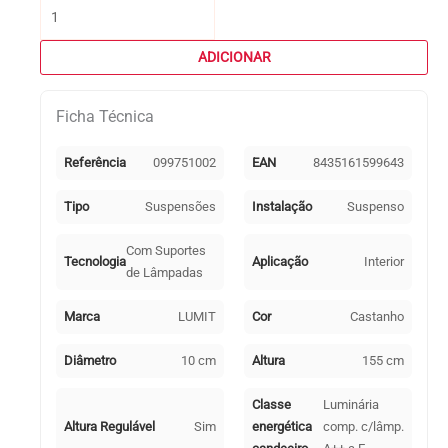
Quantidade
de
Suspensão
ADICIONAR
SOGA
1xE27
Ficha Técnica
Alt.Reg.xD.10cm
Corda
Castanho
Referência
099751002
EAN
8435161599643
Tipo
Suspensões
Instalação
Suspenso
Com Suportes
Tecnologia
Aplicação
Interior
de Lâmpadas
Marca
LUMIT
Cor
Castanho
Diâmetro
10 cm
Altura
155 cm
Classe
Luminária
Altura Regulável
Sim
energética
comp. c/lâmp.