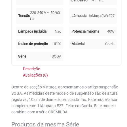
candeeiro
A++ a E
220-240 V ~ 50/60
Tensão
Lâmpada
1xMax.40WxE27
Hz
Lâmpada incluída
Não
Potência máxima
40W
Índice de proteção
IP20
Material
Corda
Série
SOGA
Descrição
Avaliações (0)
Dentro da secção Vintage, apresentamos o artigo suspensão
SOGA. As medidas deste modelo de suspensão são de altura
regulável, 10 cm de diâmetro, em castanho. Este modelo fica
completo com 1 lâmpada E27. Feito em Corda. Este modelo
combina com a série CREMILDA.
Produtos da mesma Série