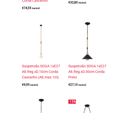
Corda Castanho
€
32,80
iva incl.
€
74,55
iva incl.
Suspensão SOGA 1xE27
Suspensão SOGA 1xE27
Alt.Reg.xD.10cm Corda
Alt.Reg.xD.30cm Corda
Castanho (Alt.max.1m)
Preto
€
9,95
€
27,10
iva incl.
iva incl.
-15%