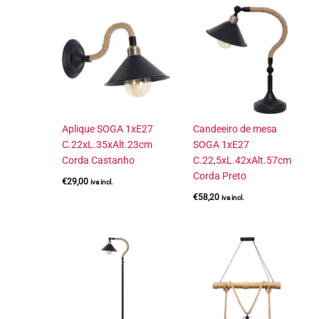
Aplique SOGA 1xE27
Candeeiro de mesa
C.22xL.35xAlt.23cm
SOGA 1xE27
Corda Castanho
C.22,5xL.42xAlt.57cm
Corda Preto
€
29,00
iva incl.
€
58,20
iva incl.