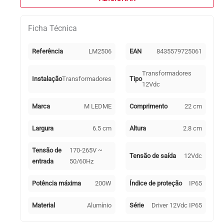
IP65
(Driver)
Ficha Técnica
para
Fitas
Led
Referência
LM2506
EAN
8435579725061
12Vdc
200W
Transformadores
Instalação
Transformadores
Tipo
12Vdc
Marca
M LEDME
Comprimento
22 cm
Largura
6.5 cm
Altura
2.8 cm
Tensão de
170-265V ~
Tensão de saída
12Vdc
entrada
50/60Hz
Potência máxima
200W
Índice de proteção
IP65
Material
Alumínio
Série
Driver 12Vdc IP65