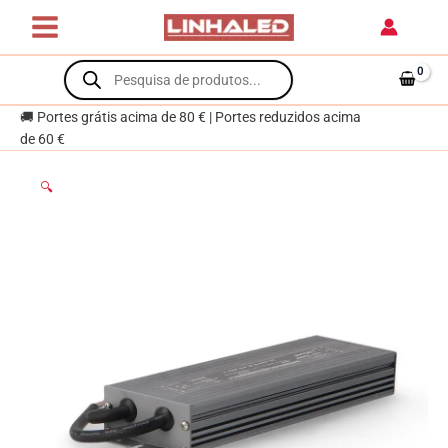
IP65
Skip
(Driver)
to
para
content
Products
Fitas
search
Led
🚚 Portes grátis acima de 80 € | Portes reduzidos acima
12Vdc
de 60 €
200W
🔍