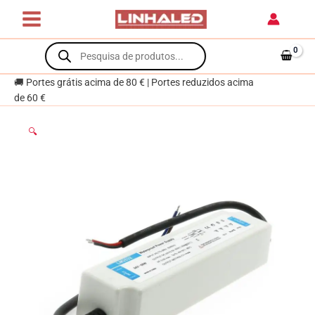
Skip
para
to
Fitas
content
Products
Led
search
24Vdc
60W
🚚 Portes grátis acima de 80 € | Portes reduzidos acima
de 60 €
🔍