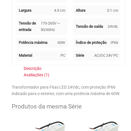
Largura
4.3 cm
Altura
3.1 cm
Tensão de
170-265V ~
Tensão de saída
24Vdc
entrada
50/60Hz
Potência máxima
60W
Índice de proteção
IP66
Material
PC
Série
AC/DC 24V PC
Descrição
Avaliações (1)
Transformador para Fitas LED 24Vdc, com proteção IP66
indicado para o exterior, com uma potência máxima de 60W.
Produtos da mesma Série