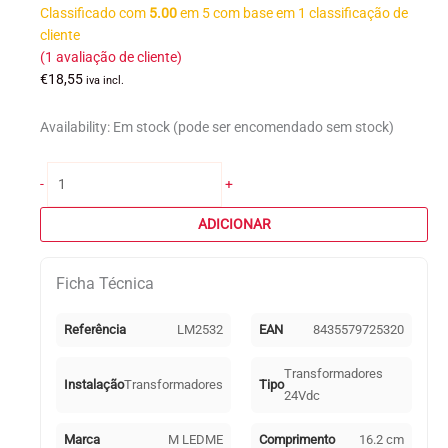
Classificado com
5.00
em 5 com base em
1
classificação de
cliente
(
1
avaliação de cliente)
€
18,55
iva incl.
Availability:
Em stock (pode ser encomendado sem stock)
Quantidade
-
+
de
Transformador
ADICIONAR
IP66
(Driver)
Ficha Técnica
para
Fitas
Led
Referência
LM2532
EAN
8435579725320
24Vdc
60W
Transformadores
Instalação
Transformadores
Tipo
24Vdc
Marca
M LEDME
Comprimento
16.2 cm