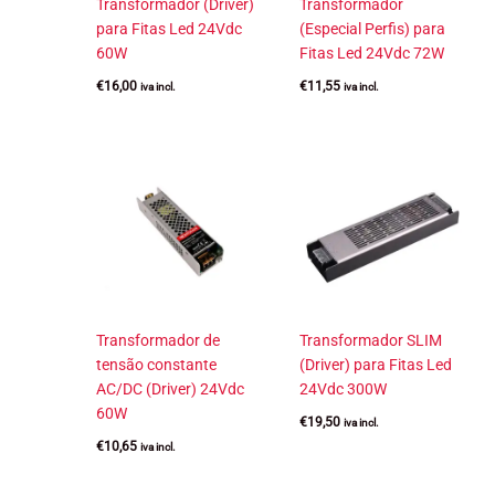
Transformador (Driver)
Transformador
para Fitas Led 24Vdc
(Especial Perfis) para
60W
Fitas Led 24Vdc 72W
€
16,00
€
11,55
iva incl.
iva incl.
Transformador de
Transformador SLIM
tensão constante
(Driver) para Fitas Led
AC/DC (Driver) 24Vdc
24Vdc 300W
60W
€
19,50
iva incl.
€
10,65
iva incl.