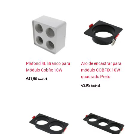
Plafond 4L Branco para
Aro de encastrar para
Módulo Cobfix 10W
módulo COBFIX 10W
quadrado Preto
€
41,50
iva incl.
€
3,95
iva incl.