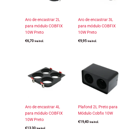
Aro de encastrar 2L
Aro de encastrar 3L
para módulo COBFIX
para módulo COBFIX
10W Preto
10W Preto
€
6,70
€
9,95
iva incl.
iva incl.
Aro de encastrar 4L
Plafond 2L Preto para
para módulo COBFIX
Módulo Cobfix 10W
10W Preto
€
19,40
iva incl.
€
13,30
iva incl.