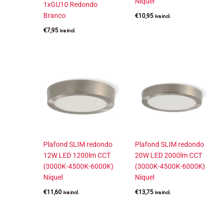
Níquel
1xGU10 Redondo
Branco
€
10,95
iva incl.
€
7,95
iva incl.
Plafond SLIM redondo
Plafond SLIM redondo
12W LED 1200lm CCT
20W LED 2000lm CCT
(3000K-4500K-6000K)
(3000K-4500K-6000K)
Níquel
Níquel
€
11,60
€
13,75
iva incl.
iva incl.