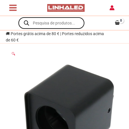
Skip
Preto
to
para
content
Products
Módulo
search
Cobfix
10W
🚚 Portes grátis acima de 80 € | Portes reduzidos acima
de 60 €
🔍