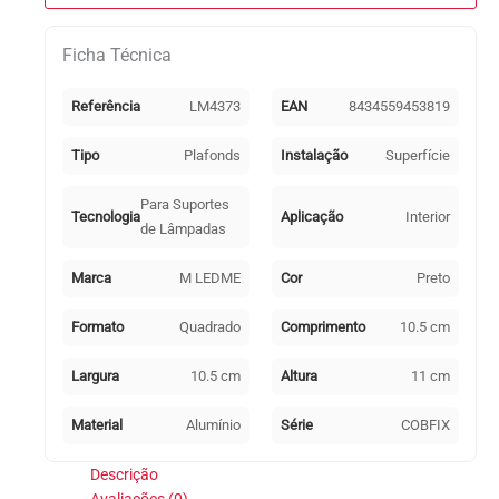
Preto
para
Ficha Técnica
Módulo
Cobfix
10W
Referência
LM4373
EAN
8434559453819
Tipo
Plafonds
Instalação
Superfície
Para Suportes
Tecnologia
Aplicação
Interior
de Lâmpadas
Marca
M LEDME
Cor
Preto
Formato
Quadrado
Comprimento
10.5 cm
Largura
10.5 cm
Altura
11 cm
Material
Alumínio
Série
COBFIX
Descrição
Avaliações (0)