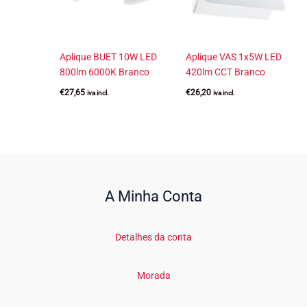
Aplique BUET 10W LED
Aplique VAS 1x5W LED
800lm 6000K Branco
420lm CCT Branco
€
27,65
€
26,20
iva incl.
iva incl.
A Minha Conta
Detalhes da conta
Morada