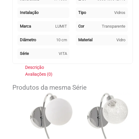
com
rosca
Instalação
Tipo
Vidros
G9
Marca
LUMIT
Cor
Transparente
Diâmetro
10 cm
Material
Vidro
Série
VITA
Descrição
Avaliações (0)
Produtos da mesma Série