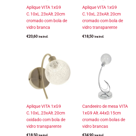
Aplique VITA 1xG9
Aplique VITA 1xG9
C.10xL.23xAlt.20cm
C.10xL.23xAlt.20cm
cromado com bola de
cromado com bola de
vidro branca
vidro transparente
€
20,60
€
18,50
iva incl.
iva incl.
Aplique VITA 1xG9
Candeeiro de mesa VITA
C.10xL.23xAlt.20cm
1xG9 Alt.44xD.15cm
oxidado com bola de
cromado com bolas de
vidro transparente
vidro brancas
€
18,50
€
34,90
iva incl.
iva incl.