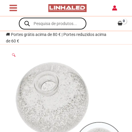
Skip
de
to
vidro
content
Products
transparente
search
VITA
D.10cm
🚚 Portes grátis acima de 80 € | Portes reduzidos acima
com
de 60 €
rosca
G9
🔍