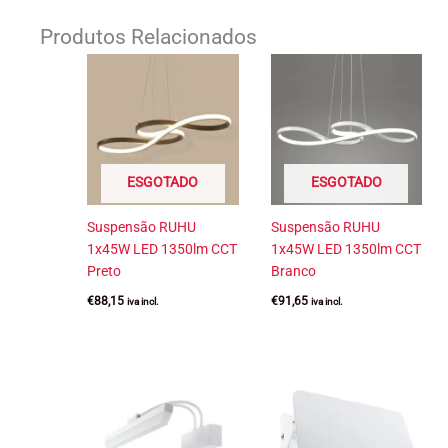
Produtos Relacionados
ESGOTADO
ESGOTADO
Suspensão RUHU
Suspensão RUHU
1x45W LED 1350lm CCT
1x45W LED 1350lm CCT
Preto
Branco
€
88,15
€
91,65
iva incl.
iva incl.