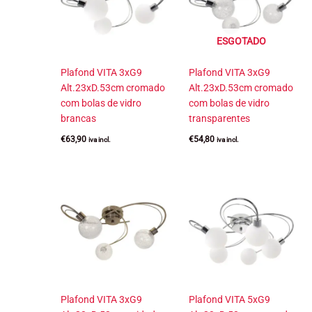
ESGOTADO
Plafond VITA 3xG9
Plafond VITA 3xG9
Alt.23xD.53cm cromado
Alt.23xD.53cm cromado
com bolas de vidro
com bolas de vidro
brancas
transparentes
€
63,90
€
54,80
iva incl.
iva incl.
Plafond VITA 3xG9
Plafond VITA 5xG9