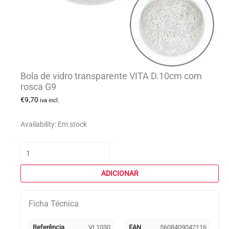
Bola de vidro transparente VITA D.10cm com
rosca G9
€
9,70
iva incl.
Availability:
Em stock
Quantidade
de
Bola
ADICIONAR
de
vidro
Ficha Técnica
transparente
VITA
D.10cm
Referência
VI 1030
EAN
5608409042116