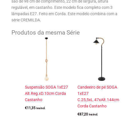
são de 98 cm de comprimento, 22 cm de largura, altura
regulável, em castanho. Este modelo fica completo com 3
lâmpadas E27. Feito em Corda. Este modelo combina com a
série CREMILDA.
Produtos da mesma Série
Suspensão SOGA 1xE27
Candeeiro de pé SOGA
Alt.Reg.xD.10cm Corda
1xE27
Castanho
C.25,5xL.47xAlt.144cm
Corda Castanho
€
11,35
iva incl.
€
87,20
iva incl.