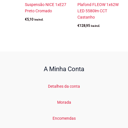
Suspensão NICE 1xE27
Plafond FLEOW 1x62W
Preto Cromado
LED 5580lm CCT
Castanho
€
5,10
iva incl.
€
128,95
iva incl.
A Minha Conta
Detalhes da conta
Morada
Encomendas