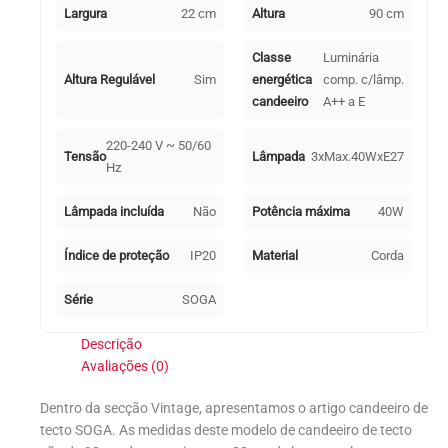
Largura
22 cm
Altura
90 cm
Classe
Luminária
Altura Regulável
Sim
energética
comp. c/lâmp.
candeeiro
A++ a E
220-240 V ~ 50/60
Tensão
Lâmpada
3xMax.40WxE27
Hz
Lâmpada incluída
Não
Potência máxima
40W
Índice de proteção
IP20
Material
Corda
Série
SOGA
Descrição
Avaliações (0)
Dentro da secção Vintage, apresentamos o artigo candeeiro de
tecto SOGA. As medidas deste modelo de candeeiro de tecto