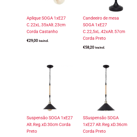
Aplique SOGA 1xE27
Candeeiro de mesa
C.22xL.35xAlt.23cm
SOGA 1xE27
Corda Castanho
C.22,5xL.42xAlt.57cm
Corda Preto
€
29,00
iva incl.
€
58,20
iva incl.
Suspensão SOGA 1xE27
SSuspensão SOGA
Alt.Reg.xD.30cm Corda
1xE27 Alt.Reg.xD.36cm
Preto
Corda Preto