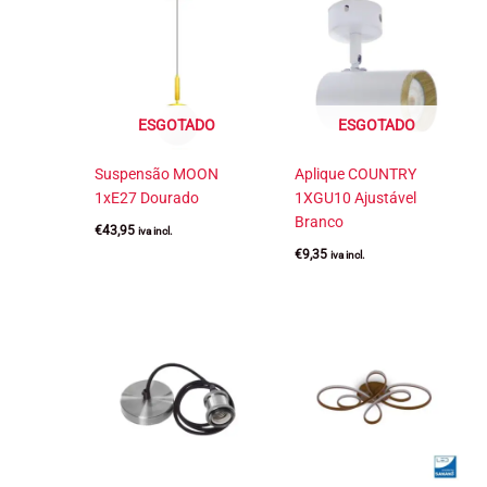
ESGOTADO
ESGOTADO
Suspensão MOON
Aplique COUNTRY
1xE27 Dourado
1XGU10 Ajustável
Branco
€
43,95
iva incl.
€
9,35
iva incl.