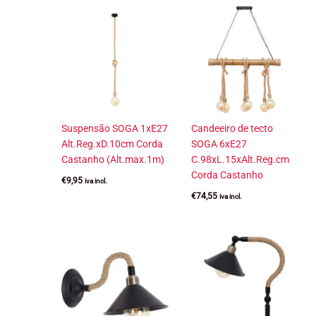
Suspensão SOGA 1xE27
Candeeiro de tecto
Alt.Reg.xD.10cm Corda
SOGA 6xE27
Castanho (Alt.max.1m)
C.98xL.15xAlt.Reg.cm
Corda Castanho
€
9,95
iva incl.
€
74,55
iva incl.