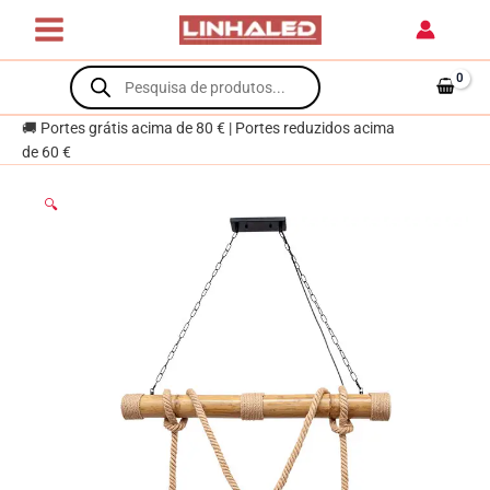
Skip
de
to
tecto
content
Products
SOGA
search
3xE27
C.98xL.22xAlt.Reg.cm
🚚 Portes grátis acima de 80 € | Portes reduzidos acima
Corda
de 60 €
Castanho
🔍