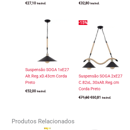
€
27,10
€
32,80
iva incl.
iva incl.
-15%
Suspensão SOGA 1xE27
Alt.Reg.xD.43cm Corda
Suspensão SOGA 2xE27
Preto
C.82xL.30xAlt.Reg.cm
Corda Preto
€
52,00
iva incl.
O
O
€
71,60
€
60,81
iva incl.
preço
preço
original
atual
era:
é:
€71,60.
€60,81.
Produtos Relacionados