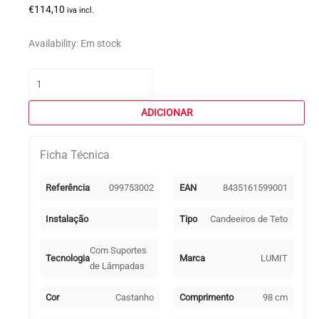
€
114,10
iva incl.
Availability:
Em stock
Quantidade
de
Candeeiro
ADICIONAR
de
tecto
Ficha Técnica
SOGA
3xE27
C.98xL.22xAlt.Reg.cm
Referência
099753002
EAN
8435161599001
Corda
Castanho
Instalação
Tipo
Candeeiros de Teto
Com Suportes
Tecnologia
Marca
LUMIT
de Lâmpadas
Cor
Castanho
Comprimento
98 cm