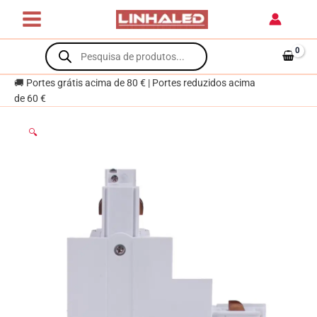
Skip
forma
to
de
content
Products
"L"
search
para
calha
🚚 Portes grátis acima de 80 € | Portes reduzidos acima
de
de 60 €
encastrar
LINE
🔍
PRO
(4
condutores)
em
alumínio
branco