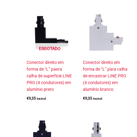
ESGOTADO
Conector direito em
Conector direito em
forma de “L” paera
forma de “L” para calha
calha de superfície LINE
de encastrar LINE PRO
PRO (4 condutores) em
(4 condutores) em
alumínio preto
alumínio branco
€
9,35
€
9,35
iva incl.
iva incl.