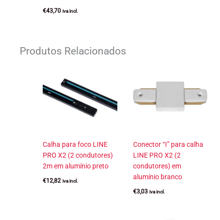
€
43,70
iva incl.
Produtos Relacionados
Calha para foco LINE
Conector “I” para calha
PRO X2 (2 condutores)
LINE PRO X2 (2
2m em alumínio preto
condutores) em
alumínio branco
€
12,82
iva incl.
€
3,03
iva incl.