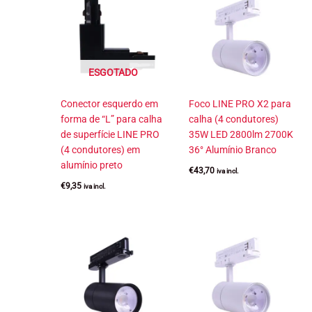
ESGOTADO
Conector esquerdo em
Foco LINE PRO X2 para
forma de “L” para calha
calha (4 condutores)
de superfície LINE PRO
35W LED 2800lm 2700K
(4 condutores) em
36° Alumínio Branco
alumínio preto
€
43,70
iva incl.
€
9,35
iva incl.