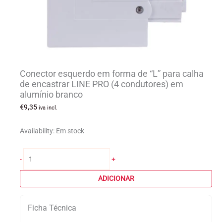
Conector esquerdo em forma de “L” para calha
de encastrar LINE PRO (4 condutores) em
alumínio branco
€
9,35
iva incl.
Availability:
Em stock
Quantidade
-
+
de
Conector
ADICIONAR
esquerdo
em
Ficha Técnica
forma
de