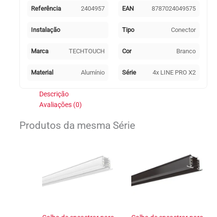
"L"
Referência
2404957
EAN
8787024049575
para
calha
Instalação
Tipo
Conector
de
encastrar
Marca
TECHTOUCH
Cor
Branco
LINE
PRO
Material
Alumínio
Série
4x LINE PRO X2
(4
condutores)
Descrição
em
Avaliações (0)
alumínio
Produtos da mesma Série
branco