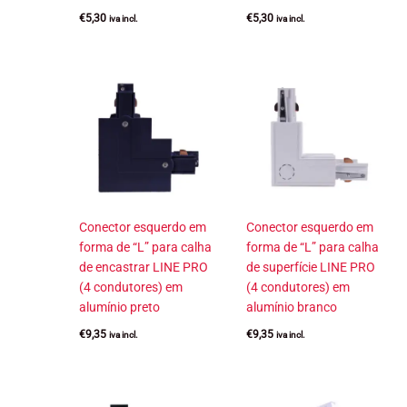
€
5,30
€
5,30
iva incl.
iva incl.
Conector esquerdo em
Conector esquerdo em
forma de “L” para calha
forma de “L” para calha
de encastrar LINE PRO
de superfície LINE PRO
(4 condutores) em
(4 condutores) em
alumínio preto
alumínio branco
€
9,35
€
9,35
iva incl.
iva incl.