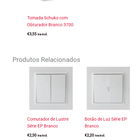
Tomada Schuko com
Obturador Branco 3700
€
3,55
iva incl.
Produtos Relacionados
Comutador de Lustre
Botão de Luz Série EP
Série EP Branco
Branco
€
2,50
€
2,20
iva incl.
iva incl.