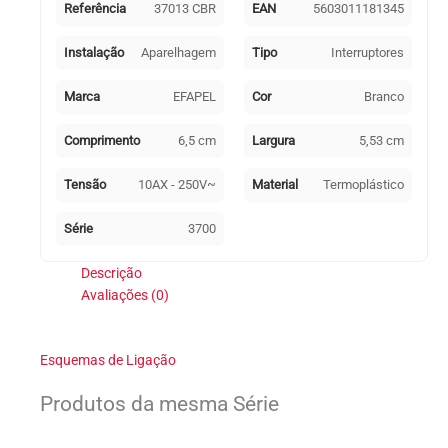
Referência
37013 CBR
EAN
5603011181345
Instalação
Aparelhagem
Tipo
Interruptores
Marca
EFAPEL
Cor
Branco
Comprimento
6,5 cm
Largura
5,53 cm
Tensão
10AX - 250V~
Material
Termoplástico
Série
3700
Descrição
Avaliações (0)
Esquemas de Ligação
Produtos da mesma Série