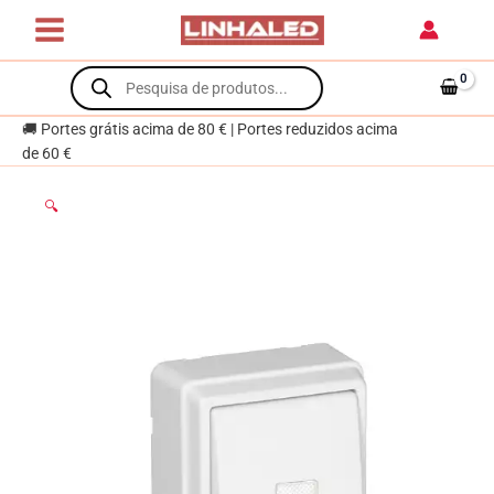
Skip
com
to
Sinalização
content
Products
Branco
search
3700
🚚 Portes grátis acima de 80 € | Portes reduzidos acima
de 60 €
🔍