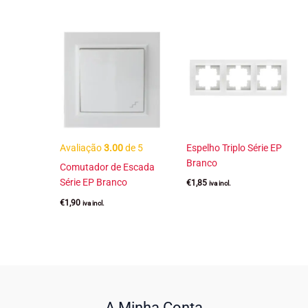
Avaliação
3.00
de 5
Espelho Triplo Série EP
Branco
Comutador de Escada
Série EP Branco
€
1,85
iva incl.
€
1,90
iva incl.
A Minha Conta