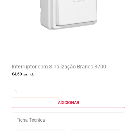
Interruptor com Sinalização Branco 3700
€
4,60
iva incl.
Quantidade
de
Interruptor
ADICIONAR
com
Sinalização
Ficha Técnica
Branco
3700