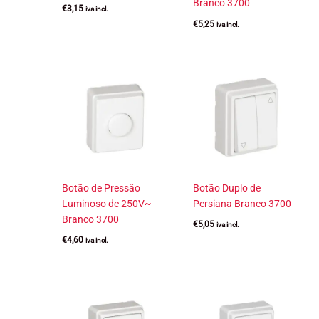
Branco 3700
€
3,15
iva incl.
€
5,25
iva incl.
Botão de Pressão
Botão Duplo de
Luminoso de 250V~
Persiana Branco 3700
Branco 3700
€
5,05
iva incl.
€
4,60
iva incl.