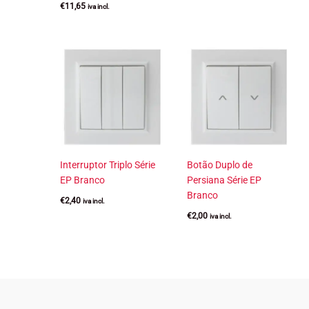
€
11,65
iva incl.
Interruptor Triplo Série
Botão Duplo de
EP Branco
Persiana Série EP
Branco
€
2,40
iva incl.
€
2,00
iva incl.