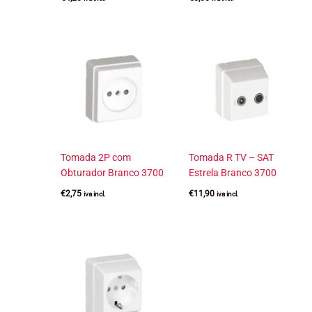
Tomada 2P com
Tomada R TV – SAT
Obturador Branco 3700
Estrela Branco 3700
€
2,75
€
11,90
iva incl.
iva incl.