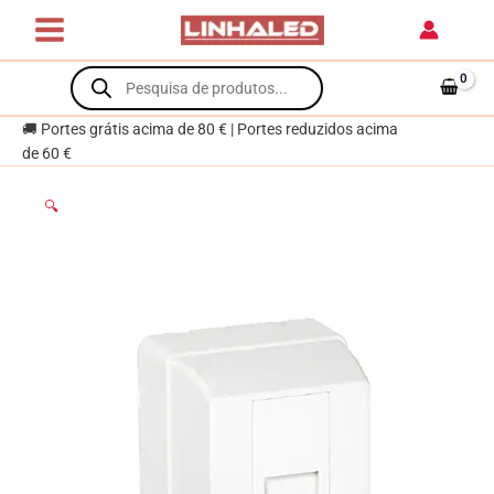
Skip
6
to
UTP
content
Products
Branco
search
3700
🚚 Portes grátis acima de 80 € | Portes reduzidos acima
de 60 €
🔍