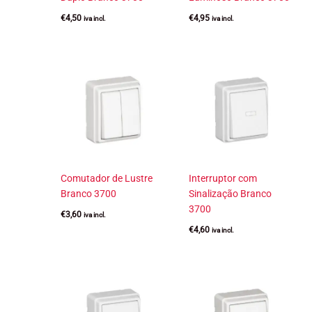
€
4,50
€
4,95
iva incl.
iva incl.
Comutador de Lustre
Interruptor com
Branco 3700
Sinalização Branco
3700
€
3,60
iva incl.
€
4,60
iva incl.