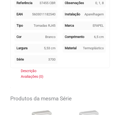
Branco
Referência
37455 CBR
Observações
0, 1, 8
3700
EAN
5603011182540
Instalação
Aparelhagem
Tipo
Tomadas RJ45
Marca
EFAPEL
Cor
Branco
Comprimento
6,5 cm
Largura
5,53 cm
Material
Termoplástico
Série
3700
Descrição
Avaliações (0)
Produtos da mesma Série