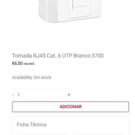
Tomada RJ45 Cat. 6 UTP Branco 3700
€
6,50
iva incl.
Availability:
Em stock
Quantidade
-
+
de
Tomada
ADICIONAR
RJ45
Cat.
Ficha Técnica
6
UTP