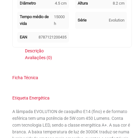
Diâmetro
4.5 cm
Altura
8.2 cm
Tempo médio de
15000
Série
Evolution
vida
h
EAN
8787121200435
Descrição
Avaliações (0)
Ficha Técnica
Etiqueta Energética
A lâmpada EVOLUTION de casquilho E14 (fino) e de formato
esférica tem uma potência de 5W com 450 Lumens. Conta
com tecnologia LED, sendo a classe energética A+. A sua cor é
branca. A baixa temperatura de luz de 3000K traduz-se numa