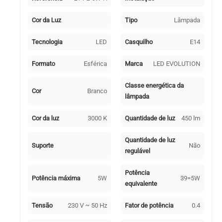
5W
3000K
Cor da Luz
Tipo
Lâmpada
450lm
Branca-
Tecnologia
LED
Casquilho
E14
A+
Formato
Esférica
Marca
LED EVOLUTION
Classe energética da
Cor
Branco
lâmpada
Cor da luz
3000 K
Quantidade de luz
450 lm
Quantidade de luz
Suporte
Não
regulável
Potência
Potência máxima
5W
39=5W
equivalente
Tensão
230 V ~ 50 Hz
Fator de potência
0.4