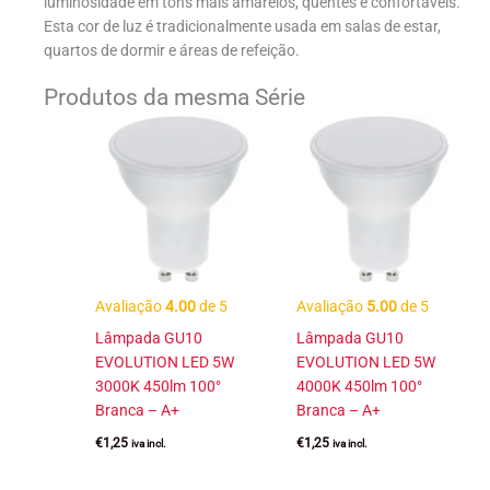
luminosidade em tons mais amarelos, quentes e confortáveis.
Esta cor de luz é tradicionalmente usada em salas de estar,
quartos de dormir e áreas de refeição.
Produtos da mesma Série
Avaliação
4.00
de 5
Avaliação
5.00
de 5
Lâmpada GU10
Lâmpada GU10
EVOLUTION LED 5W
EVOLUTION LED 5W
3000K 450lm 100°
4000K 450lm 100°
Branca – A+
Branca – A+
€
1,25
€
1,25
iva incl.
iva incl.