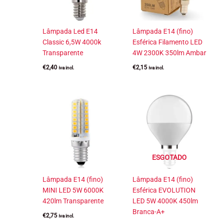
Lâmpada Led E14
Lâmpada E14 (fino)
Classic 6,5W 4000k
Esférica Filamento LED
Transparente
4W 2300K 350lm Ambar
€
2,40
€
2,15
iva incl.
iva incl.
ESGOTADO
Lâmpada E14 (fino)
Lâmpada E14 (fino)
MINI LED 5W 6000K
Esférica EVOLUTION
420lm Transparente
LED 5W 4000K 450lm
Branca-A+
€
2,75
iva incl.