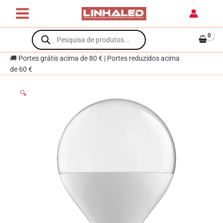
Skip
Esférica
to
EVOLUTION
content
Products
LED
search
5W
3000K
🚚 Portes grátis acima de 80 € | Portes reduzidos acima
450lm
de 60 €
Branca-
A+
🔍