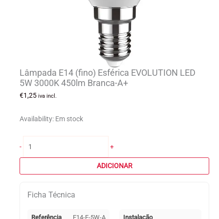
Lâmpada E14 (fino) Esférica EVOLUTION LED
5W 3000K 450lm Branca-A+
€
1,25
iva incl.
Availability:
Em stock
Quantidade
-
+
de
Lâmpada
ADICIONAR
E14
(fino)
Ficha Técnica
Esférica
EVOLUTION
LED
Referência
E14-E-5W-A
Instalação