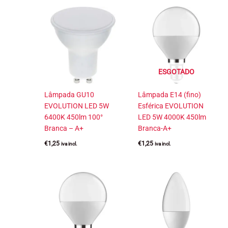
ESGOTADO
Lâmpada GU10
Lâmpada E14 (fino)
EVOLUTION LED 5W
Esférica EVOLUTION
6400K 450lm 100°
LED 5W 4000K 450lm
Branca – A+
Branca-A+
€
1,25
€
1,25
iva incl.
iva incl.