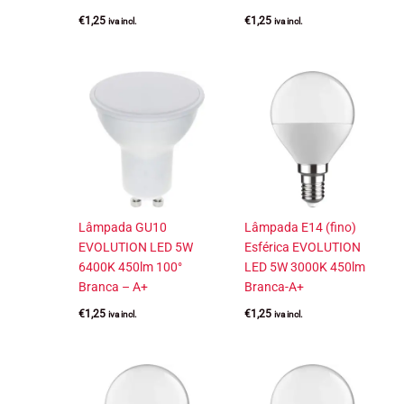
€
1,25
€
1,25
iva incl.
iva incl.
Lâmpada GU10
Lâmpada E14 (fino)
EVOLUTION LED 5W
Esférica EVOLUTION
6400K 450lm 100°
LED 5W 3000K 450lm
Branca – A+
Branca-A+
€
1,25
€
1,25
iva incl.
iva incl.