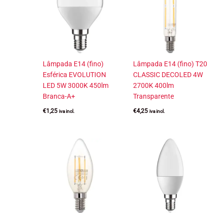
Lâmpada E14 (fino)
Lâmpada E14 (fino) T20
Esférica EVOLUTION
CLASSIC DECOLED 4W
LED 5W 3000K 450lm
2700K 400lm
Branca-A+
Transparente
€
1,25
€
4,25
iva incl.
iva incl.