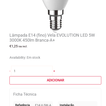
Lâmpada E14 (fino) Vela EVOLUTION LED 5W
3000K 450lm Branca-A+
€
1,25
iva incl.
Availability:
Em stock
Quantidade
-
+
de
Lâmpada
ADICIONAR
E14
(fino)
Ficha Técnica
Vela
EVOLUTION
LED
Referência
E14-V-5W-A
Instalação