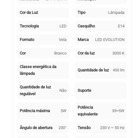
5W
3000K
Cor da Luz
Tipo
Lâmpada
450lm
Branca-
Tecnologia
LED
Casquilho
E14
A+
Formato
Vela
Marca
LED EVOLUTION
Cor
Branco
Cor da luz
3000 K
Classe energética da
Quantidade de luz
450 lm
lâmpada
Quantidade de luz
Não
Suporte
regulável
Potência
Potência máxima
5W
39=5W
equivalente
Ângulo de abertura
230°
Tensão
230 V ~ 50 Hz