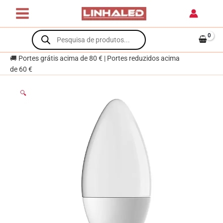
Skip
Vela
to
EVOLUTION
content
Products
LED
search
5W
3000K
🚚 Portes grátis acima de 80 € | Portes reduzidos acima
450lm
de 60 €
Branca-
A+
🔍