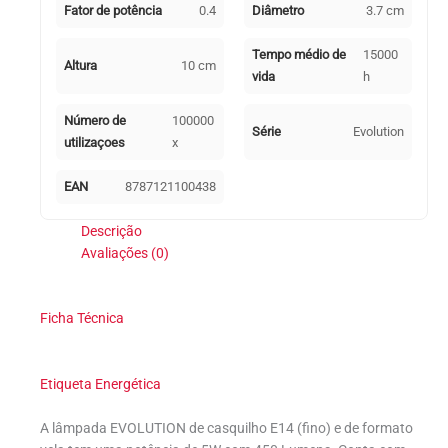
Fator de potência
0.4
Diâmetro
3.7 cm
Tempo médio de
15000
Altura
10 cm
vida
h
Número de
100000
Série
Evolution
utilizaçoes
x
EAN
8787121100438
Descrição
Avaliações (0)
Ficha Técnica
Etiqueta Energética
A lâmpada EVOLUTION de casquilho E14 (fino) e de formato