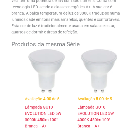
vela tem uma potência de 5W com 450 Lumens. Conta com
tecnologia LED, sendo a classe energética A+. A sua cor é
branca. A baixa temperatura de luz de 3000K traduz-se numa
luminosidade em tons mais amarelos, quentes e confortáveis.
Esta cor de luz é tradicionalmente usada em salas de estar,
quartos de dormir e áreas de refeição.
Produtos da mesma Série
Avaliação
4.00
de 5
Avaliação
5.00
de 5
Lâmpada GU10
Lâmpada GU10
EVOLUTION LED 5W
EVOLUTION LED 5W
3000K 450lm 100°
4000K 450lm 100°
Branca – A+
Branca – A+