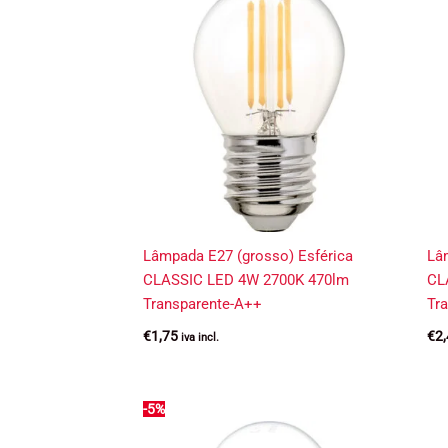
Lâmpada E27 (grosso) Esférica
Lâ
CLASSIC LED 4W 2700K 470lm
CL
Transparente-A++
Tr
€
1,75
€
2
iva incl.
-5%