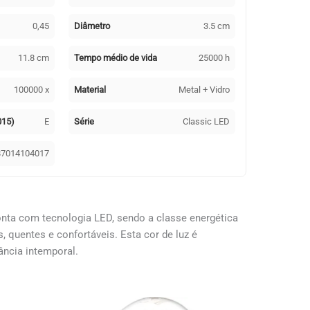
0,45
Diâmetro
3.5 cm
11.8 cm
Tempo médio de vida
25000 h
100000 x
Material
Metal + Vidro
015)
E
Série
Classic LED
87014104017
nta com tecnologia LED, sendo a classe energética
 quentes e confortáveis. Esta cor de luz é
ância intemporal.