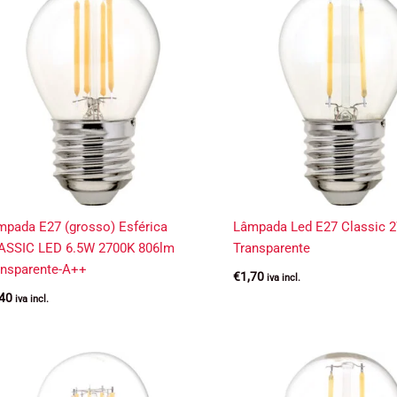
mpada E27 (grosso) Esférica
Lâmpada Led E27 Classic 
ASSIC LED 6.5W 2700K 806lm
Transparente
ansparente-A++
€
1,70
iva incl.
,40
iva incl.