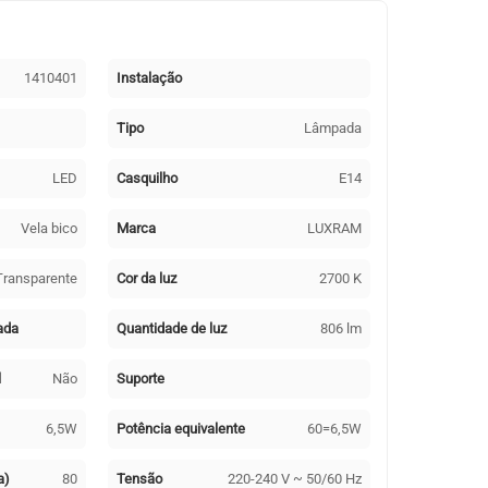
1410401
Instalação
Tipo
Lâmpada
LED
Casquilho
E14
Vela bico
Marca
LUXRAM
Transparente
Cor da luz
2700 K
ada
Quantidade de luz
806 lm
l
Não
Suporte
6,5W
Potência equivalente
60=6,5W
a)
80
Tensão
220-240 V ~ 50/60 Hz