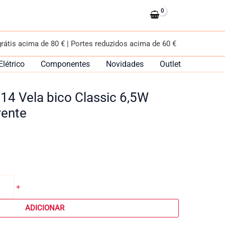
E14
Vela
bico
Classic
grátis acima de 80 € | Portes reduzidos acima de 60 €
6,5W
2700k
Elétrico
Componentes
Novidades
Outlet
Transparente
4 Vela bico Classic 6,5W
rente
+
ADICIONAR