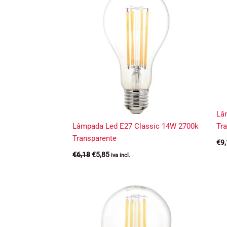
Lâ
Lâmpada Led E27 Classic 14W 2700k
Tr
Transparente
€
9
O
O
€
6,18
€
5,85
iva incl.
preço
preço
original
atual
era:
é:
€6,18.
€5,85.