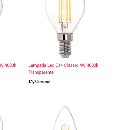
2W 4000k
Lâmpada Led E14 Classic 4W 4000k
Transparente
€
1,75
iva incl.