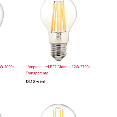
2W 4000k
Lâmpada Led E27 Classic 12W 2700k
Transparente
€
4,10
iva incl.