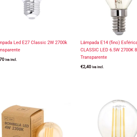
mpada Led E27 Classic 2W 2700k
Lâmpada E14 (fino) Esféric
ansparente
CLASSIC LED 6.5W 2700K 
Transparente
,70
iva incl.
€
2,40
iva incl.