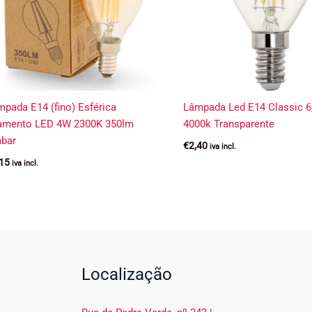
pada E14 (fino) Esférica
Lâmpada Led E14 Classic 
lamento LED 4W 2300K 350lm
4000k Transparente
bar
€
2,40
iva incl.
,15
iva incl.
Localização