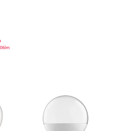
a
806lm