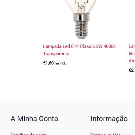
Lâmpada Led E14 Classic 2W 4000k
Lâm
Transparente
Fi
Am
€
1,60
iva incl.
€
2
A Minha Conta
Informação