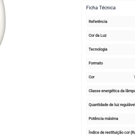
E14
Ficha Técnica
Vela
bico
Referência
Classic
6,5W
Cor da Luz
2700k
Transparente
Tecnologia
Formato
Cor
Classe energética da lâmp
Quantidade de luz reguláve
Potência máxima
Índice de restituição cor (R