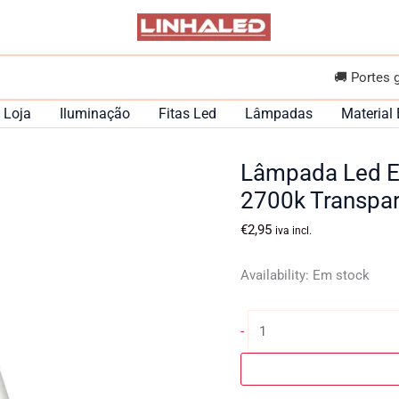
🚚 Portes 
Loja
Iluminação
Fitas Led
Lâmpadas
Material 
Lâmpada Led E1
2700k Transpa
€
2,95
iva incl.
Availability:
Em stock
Quantidade
-
de
Lâmpada
Led