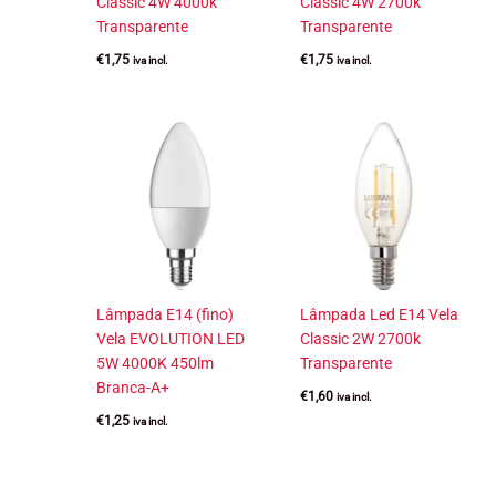
Classic 4W 4000k
Classic 4W 2700k
Transparente
Transparente
€
1,75
€
1,75
iva incl.
iva incl.
Lâmpada E14 (fino)
Lâmpada Led E14 Vela
Vela EVOLUTION LED
Classic 2W 2700k
5W 4000K 450lm
Transparente
Branca-A+
€
1,60
iva incl.
€
1,25
iva incl.