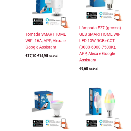
Lâmpada E27 (grosso)
Tomada SMARTHOME
GLS SMARTHOME WIFI
WIFI 16A, APP, Alexa e
LED 10W RGB+CCT
Google Assistant
(3000-6000-7500K),
APP, Alexa e Google
O
O
€
17,10
€
14,95
iva incl.
preço
preço
Assistant
original
atual
era:
é:
€
9,60
iva incl.
€17,10.
€14,95.