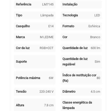
WIFI
Referência
LM7145
Instalação
LED
10W
Tipo
Lâmpada
Tecnologia
LED
RGB+CCT
(3000-
Casquilho
E14
Formato
Esférica
6000-
7500K),
Marca
M LEDME
Cor
Branco
APP,
Alexa
Cor da luz
RGB+CCT
Quantidade de luz
600 lm
e
Google
Quantidade de luz
Suporte
Sim
Assistant
regulável
Índice de restituição cor
Potência máxima
6W
80
(Ra)
Tensão
220-240 V
Diâmetro
4.5 cm
Classe energética da
Altura
7.8 cm
lâmpada