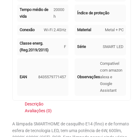
Tempo médio de
20000
Índice de proteção
vida
h
Conexão
Wi-Fi 2.4GHz
Material
Metal + PC
Classe energ.
F
Série
SMART LED
(Reg.2019/2015)
Compatível
com amazon
EAN
8435579771457
Observações
alexa e
Google
Assistant
Descrição
Avaliações (0)
A lâmpada SMARTHOME de casquilho E14 (fino) e de formato
esfera de tecnologia LED, tem uma potência de 6W, 600lm,