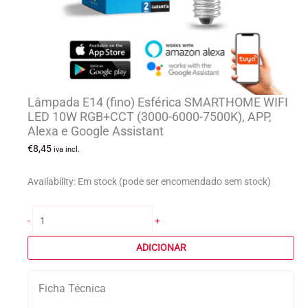
Lâmpada E14 (fino) Esférica SMARTHOME WIFI
LED 10W RGB+CCT (3000-6000-7500K), APP,
Alexa e Google Assistant
€
8,45
iva incl.
Availability:
Em stock (pode ser encomendado sem stock)
Quantidade
-
+
de
Lâmpada
ADICIONAR
E14
(fino)
Ficha Técnica
Esférica
SMARTHOME