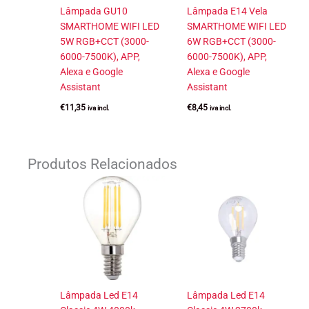
Lâmpada GU10
Lâmpada E14 Vela
SMARTHOME WIFI LED
SMARTHOME WIFI LED
5W RGB+CCT (3000-
6W RGB+CCT (3000-
6000-7500K), APP,
6000-7500K), APP,
Alexa e Google
Alexa e Google
Assistant
Assistant
€
11,35
€
8,45
iva incl.
iva incl.
Produtos Relacionados
Lâmpada Led E14
Lâmpada Led E14