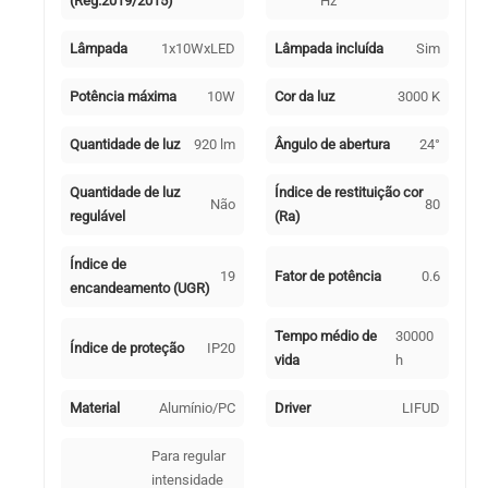
(Reg.2019/2015)
Hz
Lâmpada
1x10WxLED
Lâmpada incluída
Sim
Potência máxima
10W
Cor da luz
3000 K
Quantidade de luz
920 lm
Ângulo de abertura
24°
Quantidade de luz
Índice de restituição cor
Não
80
regulável
(Ra)
Índice de
19
Fator de potência
0.6
encandeamento (UGR)
Tempo médio de
30000
Índice de proteção
IP20
vida
h
Material
Alumínio/PC
Driver
LIFUD
Para regular
intensidade