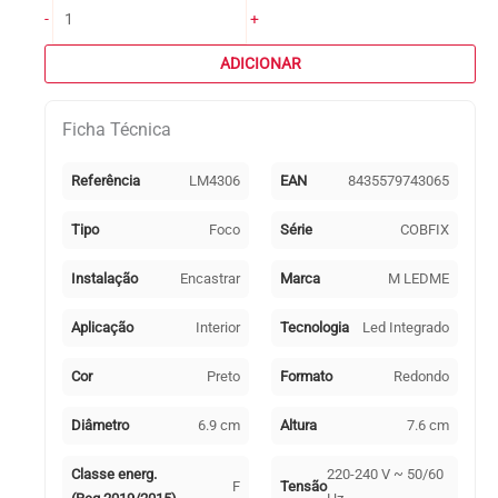
Quantidade
-
+
de
Módulo
ADICIONAR
COBFIX
redondo
Ficha Técnica
1x10W
LED
920lm
Referência
LM4306
EAN
8435579743065
3000K
Preto
Tipo
Foco
Série
COBFIX
Instalação
Encastrar
Marca
M LEDME
Aplicação
Interior
Tecnologia
Led Integrado
Cor
Preto
Formato
Redondo
Diâmetro
6.9 cm
Altura
7.6 cm
Classe energ.
220-240 V ~ 50/60
F
Tensão