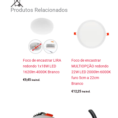
Produtos Relacionados
Foco de encastrar LIRA
Foco de encastrar
redondo 1x18W LED
MULTIOPÇÃO redondo
1620lm 4000K Branco
22W LED 2000lm 6000K
furo 5cm a 22cm
€
9,45
iva incl.
Branco
€
12,25
iva incl.