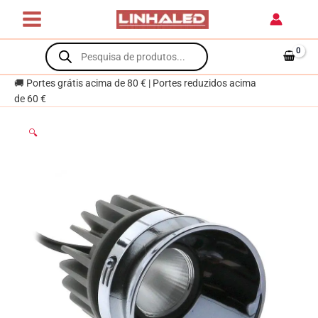
Skip
1x10W
to
LED
content
Products
920lm
search
3000K
Preto
🚚 Portes grátis acima de 80 € | Portes reduzidos acima
de 60 €
🔍