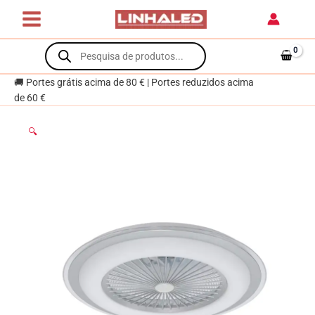
Skip
to
content
Products
search
🚚 Portes grátis acima de 80 € | Portes reduzidos acima
de 60 €
🔍