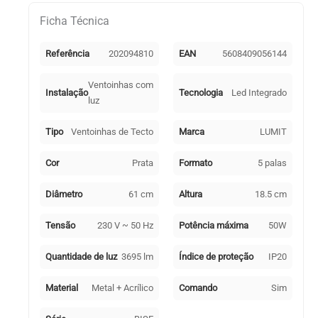
Ficha Técnica
Referência
202094810
EAN
5608409056144
Ventoinhas com
Instalação
Tecnologia
Led Integrado
luz
Tipo
Ventoinhas de Tecto
Marca
LUMIT
Cor
Prata
Formato
5 palas
Diâmetro
61 cm
Altura
18.5 cm
Tensão
230 V ~ 50 Hz
Potência máxima
50W
Quantidade de luz
3695 lm
Índice de proteção
IP20
Material
Metal + Acrílico
Comando
Sim