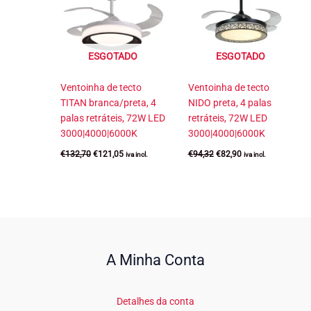
ESGOTADO
ESGOTADO
Ventoinha de tecto
Ventoinha de tecto
TITAN branca/preta, 4
NIDO preta, 4 palas
palas retráteis, 72W LED
retráteis, 72W LED
3000|4000|6000K
3000|4000|6000K
O
O
O
O
€
132,70
€
121,05
€
94,32
€
82,90
iva incl.
iva incl.
preço
preço
preço
preço
original
atual
original
atual
era:
é:
era:
é:
€132,70.
€121,05.
€94,32.
€82,90.
A Minha Conta
Detalhes da conta