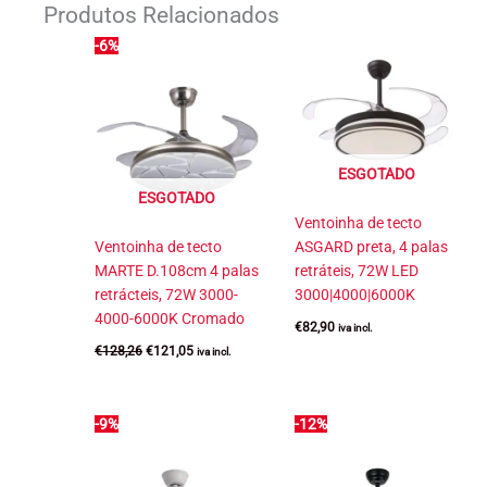
Produtos Relacionados
-6%
ESGOTADO
ESGOTADO
Ventoinha de tecto
Ventoinha de tecto
ASGARD preta, 4 palas
MARTE D.108cm 4 palas
retráteis, 72W LED
retrácteis, 72W 3000-
3000|4000|6000K
4000-6000K Cromado
€
82,90
iva incl.
O
O
€
128,26
€
121,05
iva incl.
preço
preço
original
atual
era:
é:
€128,26.
€121,05.
-9%
-12%