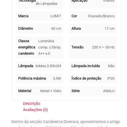
Tecnologia
Aplicação
Interior
de Lâmpadas
Marca
LUMIT
Cor
Dourado/Branco
Diâmetro
60 cm
Altura
17 cm
Classe
Luminária
energética
comp. c/lâmp.
Tensão
230 V ~ 50 Hz
candeeiro
A++ a E
Lâmpada
6xMax.3.5WxG9
Lâmpada incluída
Não
Potência máxima
3,5W
Índice de proteção
IP20
Material
Metal + Vidro
Série
ANALU
Descrição
Avaliações (0)
Dentro da secção Candeeiros Diversos, apresentamos o artigo