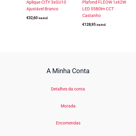
Aplique CITY 3xGU10
Plafond FLEOW 1x62W
Ajustável Branco
LED 5580lm CCT
Castanho
€
32,60
iva incl.
€
128,95
iva incl.
A Minha Conta
Detalhes da conta
Morada
Encomendas