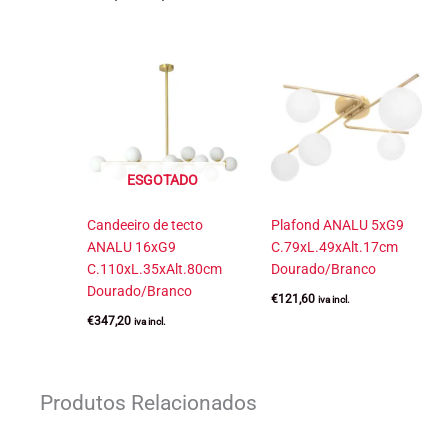
preço
preço
original
atual
era:
é:
€145,00.
€111,55.
ESGOTADO
Candeeiro de tecto
Plafond ANALU 5xG9
ANALU 16xG9
C.79xL.49xAlt.17cm
C.110xL.35xAlt.80cm
Dourado/Branco
Dourado/Branco
€
121,60
iva incl.
€
347,20
iva incl.
Produtos Relacionados