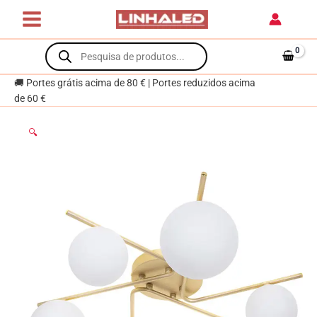
Skip
to
content
Products
search
🚚 Portes grátis acima de 80 € | Portes reduzidos acima
de 60 €
🔍