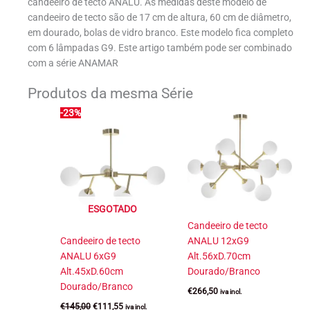
candeeiro de tecto ANALU. As medidas deste modelo de
candeeiro de tecto são de 17 cm de altura, 60 cm de diâmetro,
em dourado, bolas de vidro branco. Este modelo fica completo
com 6 lâmpadas G9. Este artigo também pode ser combinado
com a série ANAMAR
Produtos da mesma Série
-23%
ESGOTADO
Candeeiro de tecto
Candeeiro de tecto
ANALU 12xG9
ANALU 6xG9
Alt.56xD.70cm
Alt.45xD.60cm
Dourado/Branco
Dourado/Branco
€
266,50
iva incl.
O
O
€
145,00
€
111,55
iva incl.