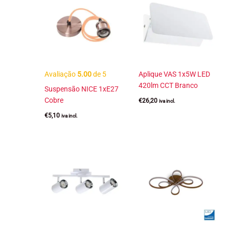
Avaliação
5.00
de 5
Aplique VAS 1x5W LED
420lm CCT Branco
Suspensão NICE 1xE27
Cobre
€
26,20
iva incl.
€
5,10
iva incl.