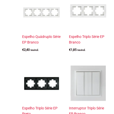
Espelho Quádruplo Série
Espelho Triplo Série EP
EP Branco
Branco
€
2,40
€
1,85
iva incl.
iva incl.
Espelho Triplo Série EP
Interruptor Triplo Série
Preto
EP Branco