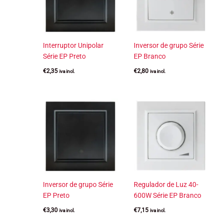
Interruptor Unipolar
Inversor de grupo Série
Série EP Preto
EP Branco
€
2,35
€
2,80
iva incl.
iva incl.
Inversor de grupo Série
Regulador de Luz 40-
EP Preto
600W Série EP Branco
€
3,30
€
7,15
iva incl.
iva incl.