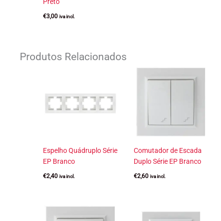
Preto
€
3,00
iva incl.
Produtos Relacionados
Espelho Quádruplo Série
Comutador de Escada
EP Branco
Duplo Série EP Branco
€
2,40
€
2,60
iva incl.
iva incl.