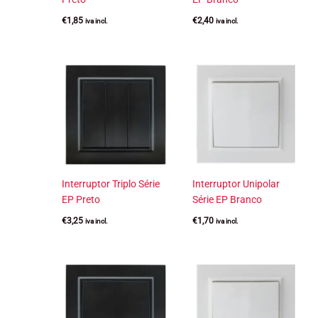
€
1,85
€
2,40
iva incl.
iva incl.
Interruptor Triplo Série
Interruptor Unipolar
EP Preto
Série EP Branco
€
3,25
€
1,70
iva incl.
iva incl.