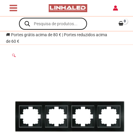
Skip
EP
to
Preto
content
Products
search
🚚 Portes grátis acima de 80 € | Portes reduzidos acima
de 60 €
🔍