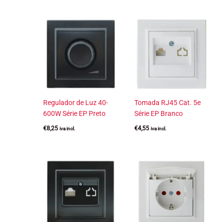
Regulador de Luz 40-
Tomada RJ45 Cat. 5e
600W Série EP Preto
Série EP Branco
€
8,25
€
4,55
iva incl.
iva incl.