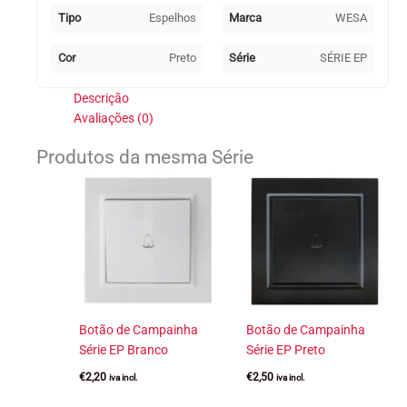
Tipo
Espelhos
Marca
WESA
Cor
Preto
Série
SÉRIE EP
Descrição
Avaliações (0)
Produtos da mesma Série
Botão de Campainha
Botão de Campainha
Série EP Branco
Série EP Preto
€
2,20
€
2,50
iva incl.
iva incl.