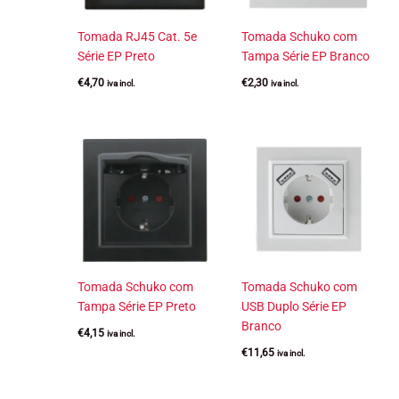
Tomada RJ45 Cat. 5e
Tomada Schuko com
Série EP Preto
Tampa Série EP Branco
€
4,70
€
2,30
iva incl.
iva incl.
Tomada Schuko com
Tomada Schuko com
Tampa Série EP Preto
USB Duplo Série EP
Branco
€
4,15
iva incl.
€
11,65
iva incl.