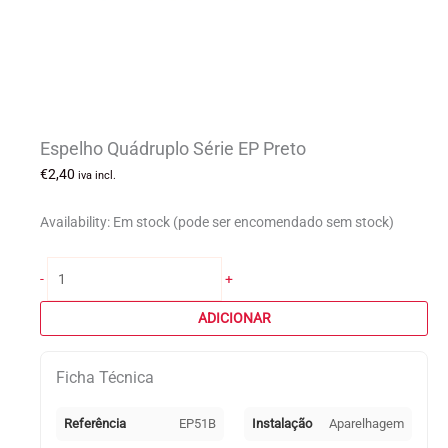
Espelho Quádruplo Série EP Preto
€
2,40
iva incl.
Availability:
Em stock (pode ser encomendado sem stock)
Quantidade
-
+
de
Espelho
ADICIONAR
Quádruplo
Série
Ficha Técnica
EP
Preto
Referência
EP51B
Instalação
Aparelhagem