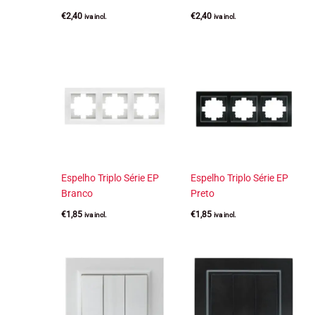
€
2,40
€
2,40
iva incl.
iva incl.
Espelho Triplo Série EP
Espelho Triplo Série EP
Branco
Preto
€
1,85
€
1,85
iva incl.
iva incl.