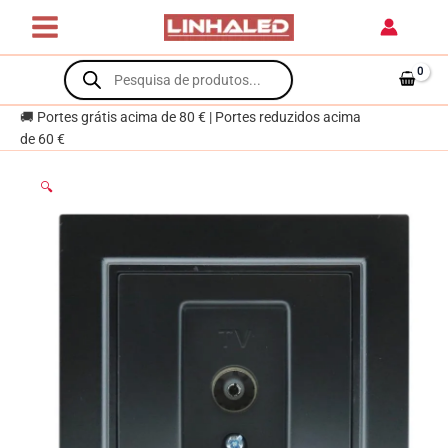
Skip
EP
to
Preto
content
Products
search
🚚 Portes grátis acima de 80 € | Portes reduzidos acima
de 60 €
🔍