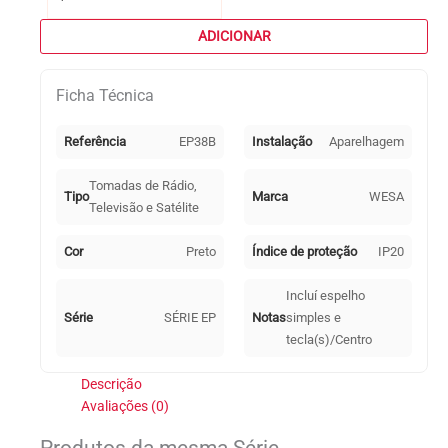
de
Tomada
ADICIONAR
TV
Série
Ficha Técnica
EP
Preto
Referência
EP38B
Instalação
Aparelhagem
Tomadas de Rádio,
Tipo
Marca
WESA
Televisão e Satélite
Cor
Preto
Índice de proteção
IP20
Incluí espelho
Série
SÉRIE EP
Notas
simples e
tecla(s)/Centro
Descrição
Avaliações (0)