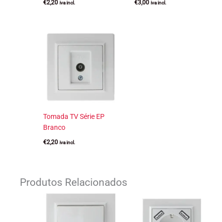
€
2,20
€
3,00
iva incl.
iva incl.
Tomada TV Série EP
Branco
€
2,20
iva incl.
Produtos Relacionados