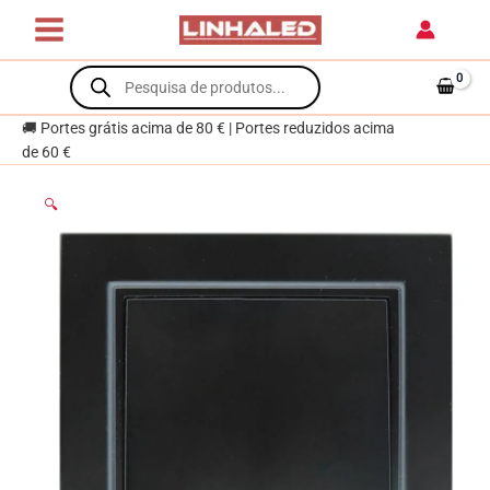
de
Skip
grupo
to
Série
content
Products
EP
search
Preto
🚚 Portes grátis acima de 80 € | Portes reduzidos acima
de 60 €
🔍