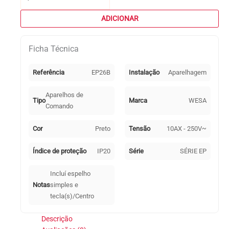
de
Inversor
ADICIONAR
de
grupo
Ficha Técnica
Série
EP
Preto
Referência
EP26B
Instalação
Aparelhagem
Aparelhos de
Tipo
Marca
WESA
Comando
Cor
Preto
Tensão
10AX - 250V~
Índice de proteção
IP20
Série
SÉRIE EP
Incluí espelho
Notas
simples e
tecla(s)/Centro
Descrição