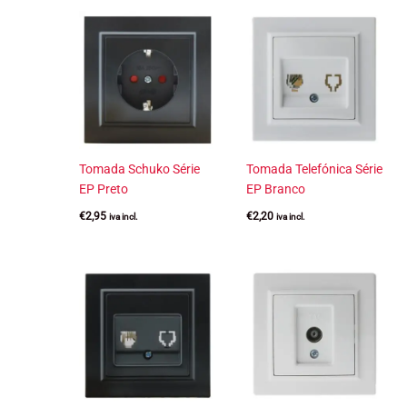
Tomada Schuko Série
Tomada Telefónica Série
EP Preto
EP Branco
€
2,95
€
2,20
iva incl.
iva incl.