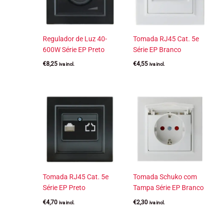
Regulador de Luz 40-
Tomada RJ45 Cat. 5e
600W Série EP Preto
Série EP Branco
€
8,25
€
4,55
iva incl.
iva incl.
Tomada RJ45 Cat. 5e
Tomada Schuko com
Série EP Preto
Tampa Série EP Branco
€
4,70
€
2,30
iva incl.
iva incl.