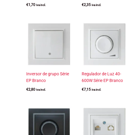
€
1,70
€
2,35
iva incl.
iva incl.
Inversor de grupo Série
Regulador de Luz 40-
EP Branco
600W Série EP Branco
€
2,80
€
7,15
iva incl.
iva incl.