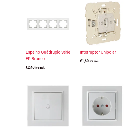
Espelho Quádruplo Série
Interruptor Unipolar
EP Branco
€
1,60
iva incl.
€
2,40
iva incl.