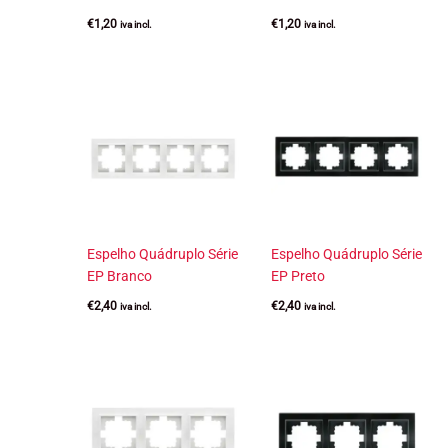
€
1,20
€
1,20
iva incl.
iva incl.
Espelho Quádruplo Série
Espelho Quádruplo Série
EP Branco
EP Preto
€
2,40
€
2,40
iva incl.
iva incl.