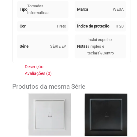
Tomadas
Tipo
Marca
WESA
Informáticas
Cor
Preto
Índice de proteção
IP20
Incluí espelho
Série
SÉRIE EP
Notas
simples e
tecla(s)/Centro
Descrição
Avaliações (0)
Produtos da mesma Série