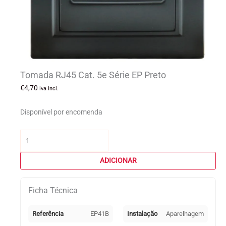
Tomada RJ45 Cat. 5e Série EP Preto
€
4,70
iva incl.
Disponível por encomenda
Quantidade
de
Tomada
ADICIONAR
RJ45
Cat.
Ficha Técnica
5e
Série
EP
Referência
EP41B
Instalação
Aparelhagem
Preto