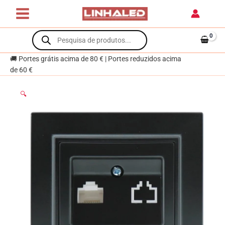
RJ45
Skip
Cat.
to
5e
content
Products
Série
search
EP
🚚 Portes grátis acima de 80 € | Portes reduzidos acima
Preto
de 60 €
🔍