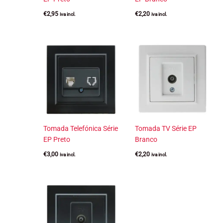
€
2,95
€
2,20
iva incl.
iva incl.
Tomada Telefónica Série
Tomada TV Série EP
EP Preto
Branco
€
3,00
€
2,20
iva incl.
iva incl.