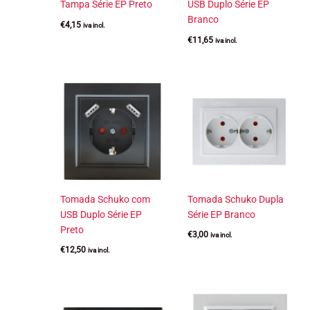
Tampa Série EP Preto
USB Duplo Série EP
Branco
€
4,15
iva incl.
€
11,65
iva incl.
Tomada Schuko com
Tomada Schuko Dupla
USB Duplo Série EP
Série EP Branco
Preto
€
3,00
iva incl.
€
12,50
iva incl.