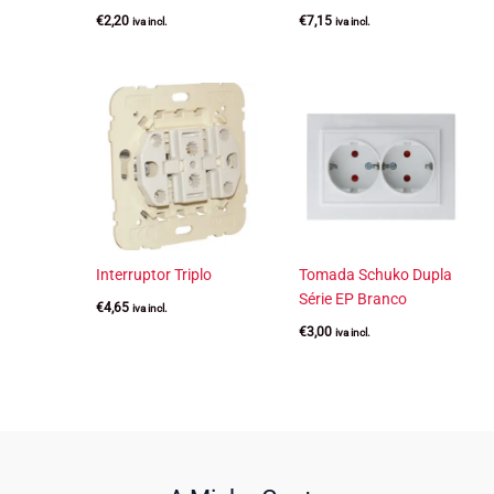
€
2,20
€
7,15
iva incl.
iva incl.
Interruptor Triplo
Tomada Schuko Dupla
Série EP Branco
€
4,65
iva incl.
€
3,00
iva incl.